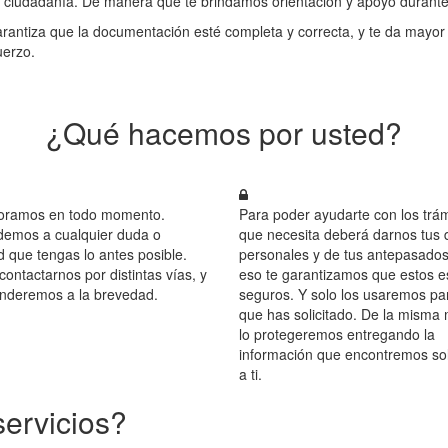
la ciudadanía. De manera que te brindamos orientación y apoyo durante
antiza que la documentación esté completa y correcta, y te da mayor pr
uerzo.
¿Qué hacemos por usted?
oramos en todo momento.
Para poder ayudarte con los trám
emos a cualquier duda o
que necesita deberá darnos tus 
d que tengas lo antes posible.
personales y de tus antepasados
ontactarnos por distintas vías, y
eso te garantizamos que estos e
onderemos a la brevedad.
seguros. Y solo los usaremos par
que has solicitado. De la misma
lo protegeremos entregando la
información que encontremos s
a ti.
servicios?