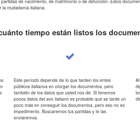
artidas de nacimiento, de matrimonio o de defunción. Estos documen
r la ciudadanía italiana.
cuánto tiempo están listos los docume
os
Este período depende de lo que tarden los entes
Al
ro
públicos italianos en otorgar los documentos, pero
di
e
también de los datos que usted nos dé. Si tenemos
lo
pocos datos del avo italiano es probable que se tarde un
di
poco más en conseguir los documentos, pero eso no es
impedimento. Buscaremos tus partidas y te las
enviaremos.