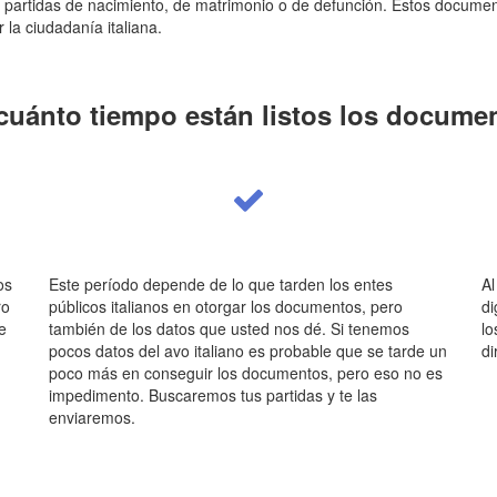
artidas de nacimiento, de matrimonio o de defunción. Estos documen
r la ciudadanía italiana.
cuánto tiempo están listos los docume
os
Este período depende de lo que tarden los entes
Al
ro
públicos italianos en otorgar los documentos, pero
di
e
también de los datos que usted nos dé. Si tenemos
lo
pocos datos del avo italiano es probable que se tarde un
di
poco más en conseguir los documentos, pero eso no es
impedimento. Buscaremos tus partidas y te las
enviaremos.