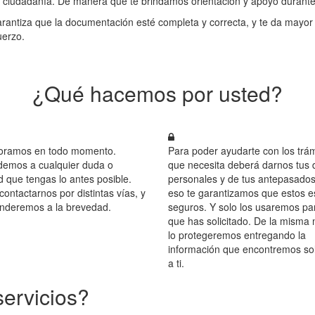
la ciudadanía. De manera que te brindamos orientación y apoyo durante
antiza que la documentación esté completa y correcta, y te da mayor pr
uerzo.
¿Qué hacemos por usted?
oramos en todo momento.
Para poder ayudarte con los trám
emos a cualquier duda o
que necesita deberá darnos tus 
d que tengas lo antes posible.
personales y de tus antepasados
ontactarnos por distintas vías, y
eso te garantizamos que estos e
onderemos a la brevedad.
seguros. Y solo los usaremos par
que has solicitado. De la misma
lo protegeremos entregando la
información que encontremos s
a ti.
servicios?